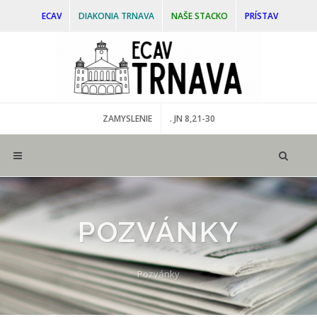
ECAV
DIAKONIA TRNAVA
NAŠE STACKO
PRÍSTAV
ZAMYSLENIE
. JN 8,21-30
POZVÁNKY
Pozvánky