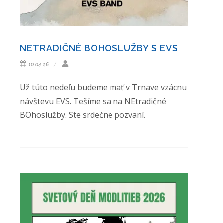
NETRADIČNÉ BOHOSLUŽBY S EVS
10.04.26
Už túto nedeľu budeme mať v Trnave vzácnu
návštevu EVS. Tešíme sa na NEtradičné
BOhoslužby. Ste srdečne pozvaní.